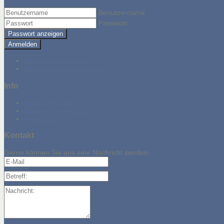
Benutzername
Passwort
Passwort anzeigen
Anmelden
Passwort vergessen?
Benutzername vergessen?
Info
Adresse/Anfahrt
Datenschutzerklärung
Impressum
Kontakt
Gerne können Sie uns eine Nachricht senden
E-Mail
Betreff:
Nachricht: