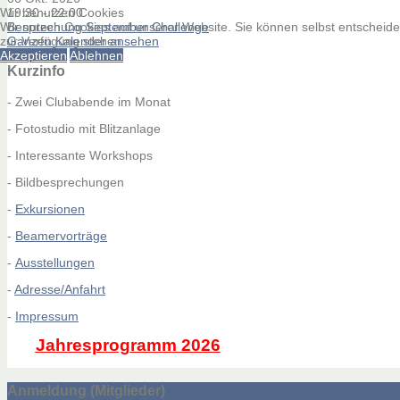
Wir benutzen Cookies
19:30
-
22:00
Wir nutzen Cookies auf unserer Website. Sie können selbst entscheiden
Besprechung September Challenge
zur Verfügung stehen
Ganzen Kalender ansehen
Akzeptieren
Ablehnen
Kurzinfo
- Zwei Clubabende im Monat
- Fotostudio mit Blitzanlage
- Interessante Workshops
- Bildbesprechungen
-
Exkursionen
-
Beamervorträge
-
Ausstellungen
-
Adresse/Anfahrt
-
Impressum
Jahresprogramm 2026
Anmeldung (Mitglieder)