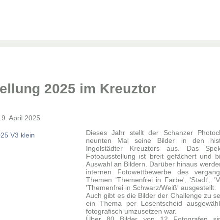
ellung 2025 im Kreuztor
19. April 2025
Dieses Jahr stellt der Schanzer Photoc
neunten Mal seine Bilder in den hi
Ingolstädter Kreuztors aus. Das Spek
Fotoausstellung ist breit gefächert und b
Auswahl an Bildern. Darüber hinaus werden
internen Fotowettbewerbe des vergan
Themen 'Themenfrei in Farbe', 'Stadt', '
'Themenfrei in Schwarz/Weiß' ausgestellt.
Auch gibt es die Bilder der Challenge zu 
ein Thema per Losentscheid ausgewähl
fotografisch umzusetzen war.
Über 80 Bilder von 12 Fotografen sin