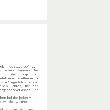
lub Ingolstadt e.V. zum
storischen Räumen des
trum der diesjährigen
ietet eine facettenreiche
 die Siegerfotos der vier
genen Jahres, mit den
Vergessen/Verlassen' und
sehen bei der jeden Monat
t wurde, welches dann
d in den historischen