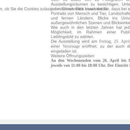
Ausstellungsräumen zu besichtigen. Unte
, ob Sie die Cookies zulassen möchten. Bitte beachten Sie, dass bei e
jeden Geschmack etwas dabei:
Portraits von Mensch und Tier, Landschaf
und fernen Ländern, Blicke ins Uni
außergewöhnlichen Szenen und Blickwinke
Wie auch in den letzten Jahren hat jed
Möglichkeit, im Rahmen einer Publi
Lieblingsbild zu wählen.
Die Ausstellung wird am
Freitag, 25. Apr
einer
eröffnet, zu der auch die
Vernissage
eingeladen ist.
Weitere Öffnungszeiten:
An den Wochenenden vom 26. April bis 1
jeweils von 11:00 bis 18:00 Uhr. Der Eintritt 