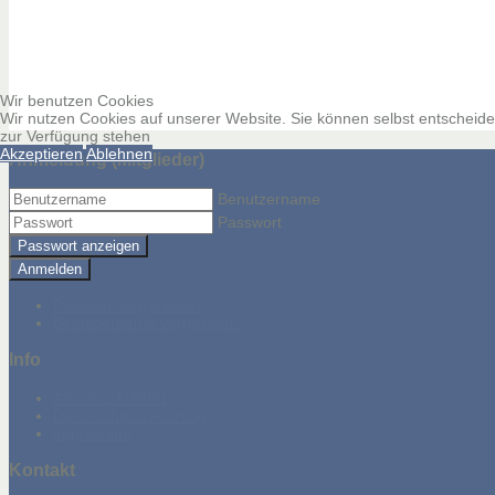
Wir benutzen Cookies
Wir nutzen Cookies auf unserer Website. Sie können selbst entscheiden
zur Verfügung stehen
Akzeptieren
Ablehnen
Anmeldung (Mitglieder)
Benutzername
Passwort
Passwort anzeigen
Anmelden
Passwort vergessen?
Benutzername vergessen?
Info
Adresse/Anfahrt
Datenschutzerklärung
Impressum
Kontakt