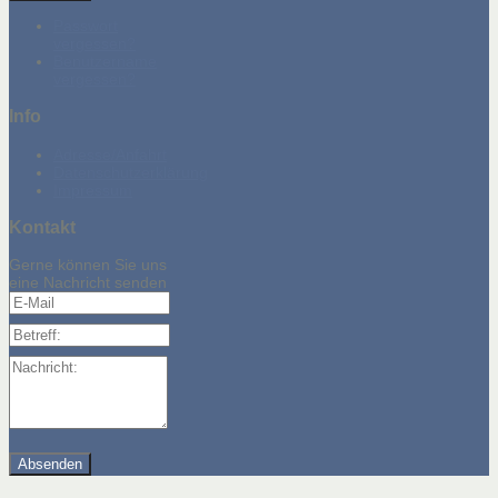
Passwort
vergessen?
Benutzername
vergessen?
Info
Adresse/Anfahrt
Datenschutzerklärung
Impressum
Kontakt
Gerne können Sie uns
eine Nachricht senden
E-Mail
Betreff:
Nachricht: