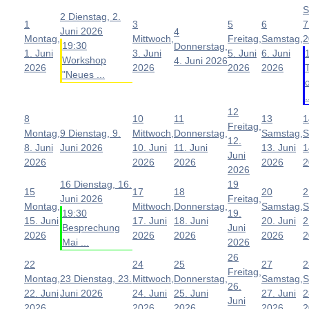
S
2
Dienstag, 2.
1
3
5
6
7
Juni 2026
4
Montag,
Mittwoch,
Freitag,
Samstag,
2
19:30
Donnerstag,
1. Juni
3. Juni
5. Juni
6. Juni
Workshop
4. Juni 2026
2026
2026
2026
2026
"Neues ...
.
12
8
10
11
13
1
Freitag,
Montag,
9
Dienstag, 9.
Mittwoch,
Donnerstag,
Samstag,
S
12.
8. Juni
Juni 2026
10. Juni
11. Juni
13. Juni
1
Juni
2026
2026
2026
2026
2
2026
16
Dienstag, 16.
19
15
17
18
20
2
Juni 2026
Freitag,
Montag,
Mittwoch,
Donnerstag,
Samstag,
S
19:30
19.
15. Juni
17. Juni
18. Juni
20. Juni
2
Besprechung
Juni
2026
2026
2026
2026
2
Mai ...
2026
26
22
24
25
27
2
Freitag,
Montag,
23
Dienstag, 23.
Mittwoch,
Donnerstag,
Samstag,
S
26.
22. Juni
Juni 2026
24. Juni
25. Juni
27. Juni
2
Juni
2026
2026
2026
2026
2